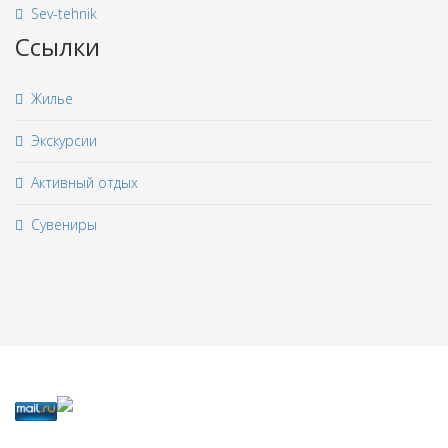
Sev-tehnik
Ссылки
Жилье
Экскурсии
Активный отдых
Сувениры
©2013 - 2026 Сайт крымского
туристического портала "Ветер перемен"
| Custom design by ИнфоТЕХ