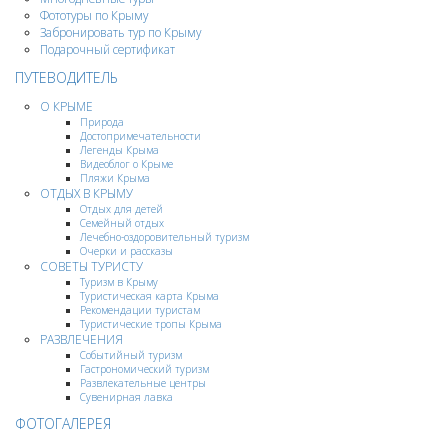
Фототуры по Крыму
Забронировать тур по Крыму
Подарочный сертификат
ПУТЕВОДИТЕЛЬ
О КРЫМЕ
Природа
Достопримечательности
Легенды Крыма
Видеоблог о Крыме
Пляжи Крыма
ОТДЫХ В КРЫМУ
Отдых для детей
Семейный отдых
Лечебно-оздоровительный туризм
Очерки и рассказы
СОВЕТЫ ТУРИСТУ
Туризм в Крыму
Туристическая карта Крыма
Рекомендации туристам
Туристические тропы Крыма
РАЗВЛЕЧЕНИЯ
Событийный туризм
Гастрономический туризм
Развлекательные центры
Сувенирная лавка
ФОТОГАЛЕРЕЯ