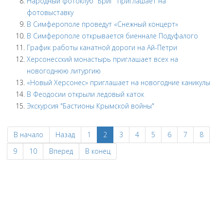
Народный фотоклуб "Бриг" приглашает на
фотовыставку
В Симферополе проведут «Снежный концерт»
В Симферополе открывается биеннале Подуфалого
График работы канатной дороги на Ай-Петри
Херсонесский монастырь приглашает всех на
новогоднюю литургию
«Новый Херсонес» приглашает на новогодние каникулы
В Феодосии открыли ледовый каток
Экскурсия "Бастионы Крымской войны"
В начало
Назад
1
2
3
4
5
6
7
8
9
10
Вперед
В конец