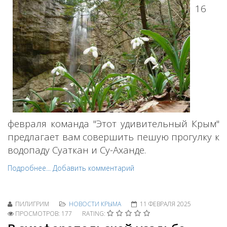
16
февраля команда "Этот удивительный Крым"
предлагает вам совершить пешую прогулку к
водопаду Суаткан и
Су-Аханде
.
Подробнее...
Добавить комментарий
ПИЛИГРИМ
НОВОСТИ КРЫМА
11 ФЕВРАЛЯ 2025
ПРОСМОТРОВ: 177
RATING: