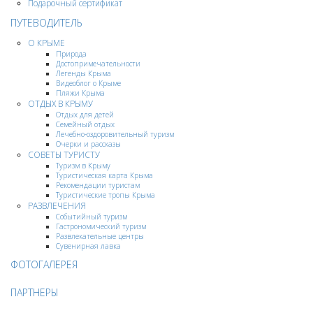
Подарочный сертификат
ПУТЕВОДИТЕЛЬ
О КРЫМЕ
Природа
Достопримечательности
Легенды Крыма
Видеоблог о Крыме
Пляжи Крыма
ОТДЫХ В КРЫМУ
Отдых для детей
Семейный отдых
Лечебно-оздоровительный туризм
Очерки и рассказы
СОВЕТЫ ТУРИСТУ
Туризм в Крыму
Туристическая карта Крыма
Рекомендации туристам
Туристические тропы Крыма
РАЗВЛЕЧЕНИЯ
Событийный туризм
Гастрономический туризм
Развлекательные центры
Сувенирная лавка
ФОТОГАЛЕРЕЯ
ПАРТНЕРЫ